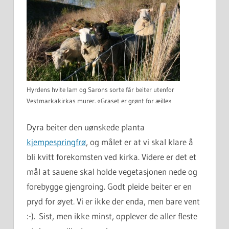
Hyrdens hvite lam og Sarons sorte får beiter utenfor
Vestmarkakirkas murer. «Graset er grønt for æille»
Dyra beiter den uønskede planta
kjempespringfrø
, og målet er at vi skal klare å
bli kvitt forekomsten ved kirka. Videre er det et
mål at sauene skal holde vegetasjonen nede og
forebygge gjengroing. Godt pleide beiter er en
pryd for øyet. Vi er ikke der enda, men bare vent
:-). Sist, men ikke minst, opplever de aller fleste