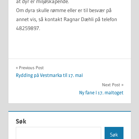
at dyr er miljøskapende.
Om dyra skulle rømme eller er til besvær på
annet vis, så kontakt Ragnar Dæhli på telefon
48259897.
UKATEGORISERT
Innleggsnavigasjon
Previous Post
Rydding på Vestmarka til 17. mai
Next Post
Ny fane i 17. maitoget
Søk
Søk