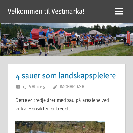
Skip
Velkommen til Vestmarka!
to
Menu
content
4 sauer som landskapspleiere
15. MAI 2015
RAGNAR DÆHLI
Dette er tredje året med sau på arealene ved
kirka. Hensikten er tredelt.