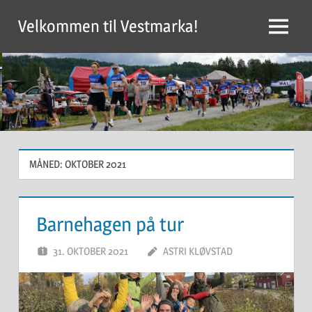
Skip
Velkommen til Vestmarka!
to
Menu
content
MÅNED:
OKTOBER 2021
Barnehagen på tur
31. OKTOBER 2021
ASTRI KLØVSTAD