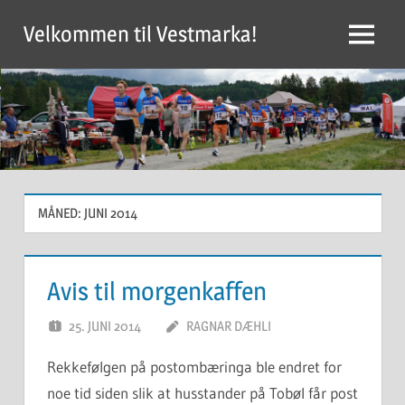
Skip
Velkommen til Vestmarka!
to
Menu
content
MÅNED:
JUNI 2014
Avis til morgenkaffen
25. JUNI 2014
RAGNAR DÆHLI
Rekkefølgen på postombæringa ble endret for
noe tid siden slik at husstander på Tobøl får post