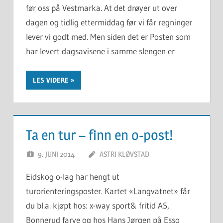
før oss på Vestmarka. At det drøyer ut over
dagen og tidlig ettermiddag før vi får regninger
lever vi godt med. Men siden det er Posten som
har levert dagsavisene i samme slengen er
LES VIDERE
Ta en tur – finn en o-post!
9. JUNI 2014
ASTRI KLØVSTAD
Eidskog o-lag har hengt ut
turorienteringsposter. Kartet «Langvatnet» får
du bl.a. kjøpt hos: x-way sport& fritid AS,
Bonnerud farve og hos Hans Jørgen på Esso