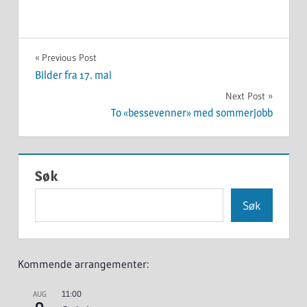
ARRANGEMENT
Innleggsnavigasjon
Previous Post
Bilder fra 17. mai
Next Post
To «bessevenner» med sommerjobb
Søk
Søk
Kommende arrangementer:
11:00
AUG