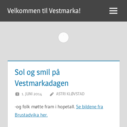
Skip
Velkommen til Vestmarka!
to
Menu
content
Sol og smil på
Vestmarkadagen
1. JUNI 2014
ASTRI KLØVSTAD
-og folk møtte fram i hopetall.
Se bildene fra
Brustadvika her.