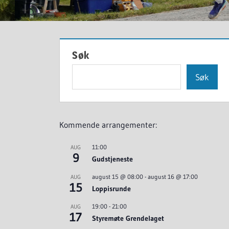
Søk
Søk
Kommende arrangementer:
11:00
AUG
9
Gudstjeneste
august 15 @ 08:00
-
august 16 @ 17:00
AUG
15
Loppisrunde
19:00
-
21:00
AUG
17
Styremøte Grendelaget