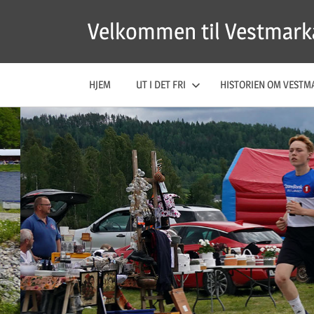
Skip
Velkommen til Vestmark
to
content
HJEM
UT I DET FRI
HISTORIEN OM VESTM