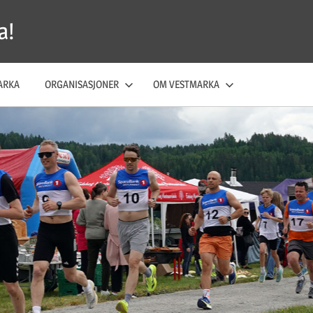
a!
ARKA
ORGANISASJONER
OM VESTMARKA