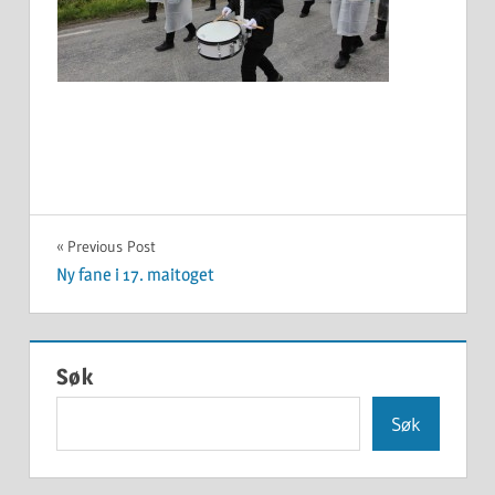
Innleggsnavigasjon
Previous Post
Ny fane i 17. maitoget
Søk
Søk