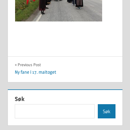
Innleggsnavigasjon
Previous Post
Ny fane i 17. maitoget
Søk
Søk