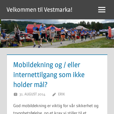
Skip
Velkommen til Vestmarka!
to
Menu
content
Mobildekning og / eller
internettilgang som ikke
holder mål?
31. AUGUST 2014
ERIK
God mobildekning er viktig for vår sikkerhet og
trygghetsfølelse, og et krav vi stiller til et