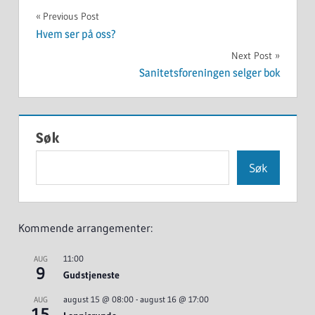
INFORMASJON
Innleggsnavigasjon
Previous Post
Hvem ser på oss?
Next Post
Sanitetsforeningen selger bok
Søk
Søk
Kommende arrangementer:
11:00
AUG
9
Gudstjeneste
august 15 @ 08:00
-
august 16 @ 17:00
AUG
15