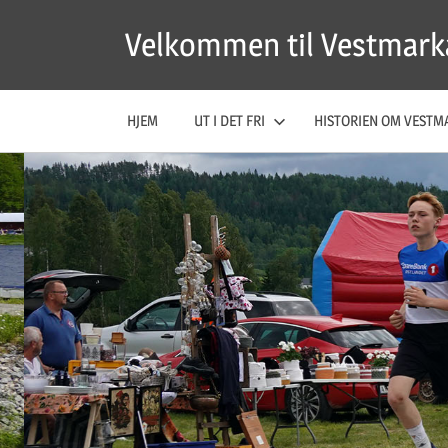
Skip
Velkommen til Vestmark
to
content
HJEM
UT I DET FRI
HISTORIEN OM VESTM