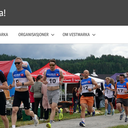
a!
ARKA
ORGANISASJONER
OM VESTMARKA