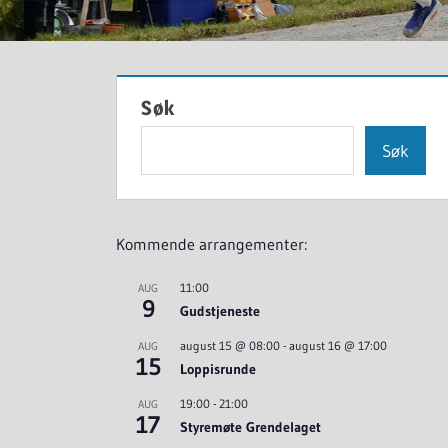
Søk
Søk
Kommende arrangementer:
11:00
AUG
9
Gudstjeneste
august 15 @ 08:00
-
august 16 @ 17:00
AUG
15
Loppisrunde
19:00
-
21:00
AUG
17
Styremøte Grendelaget