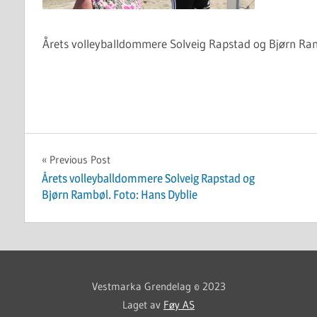
Årets volleyballdommere Solveig Rapstad og Bjørn Ram
Innleggsnavigasjon
Previous Post
Årets volleyballdommere Solveig Rapstad og
Bjørn Rambøl. Foto: Hans Dyblie
Vestmarka Grendelag © 2023
Laget av
Føy AS