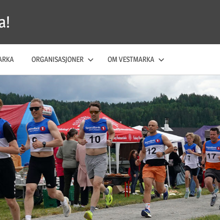
a!
ARKA
ORGANISASJONER
OM VESTMARKA