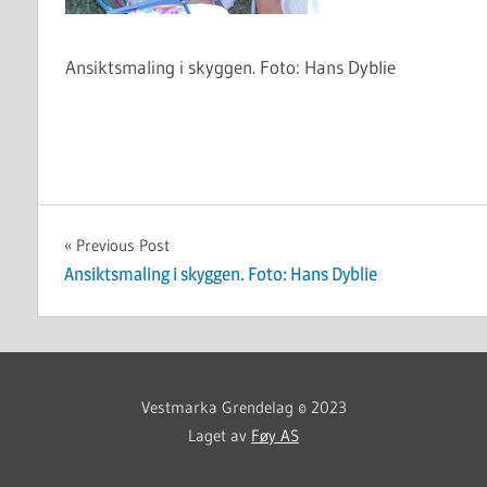
Ansiktsmaling i skyggen. Foto: Hans Dyblie
Innleggsnavigasjon
Previous Post
Ansiktsmaling i skyggen. Foto: Hans Dyblie
Vestmarka Grendelag © 2023
Laget av
Føy AS