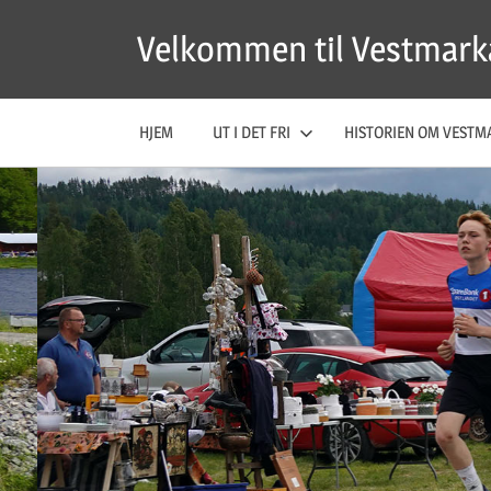
Skip
Velkommen til Vestmark
to
content
HJEM
UT I DET FRI
HISTORIEN OM VESTM