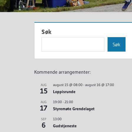
Søk
Søk
Kommende arrangementer:
august 15 @ 08:00
-
august 16 @ 17:00
AUG
15
Loppisrunde
19:00
-
21:00
AUG
17
Styremøte Grendelaget
13:00
SEP
6
Gudstjeneste