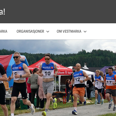
a!
ARKA
ORGANISASJONER
OM VESTMARKA