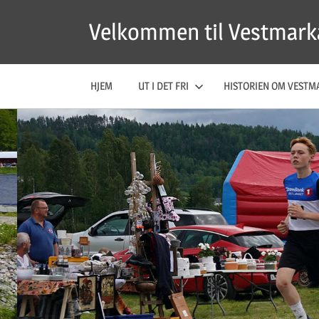
Skip
Velkommen til Vestmark
to
content
HJEM
UT I DET FRI
HISTORIEN OM VESTM