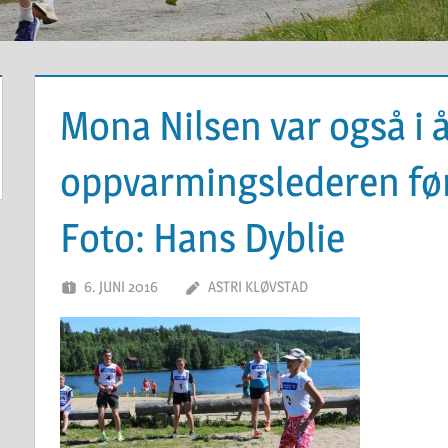
Mona Nilsen var også i å
oppvarmingslederen fø
Foto: Hans Dyblie
6. JUNI 2016
ASTRI KLØVSTAD