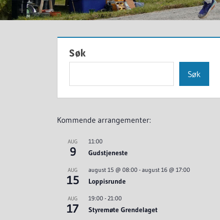
Søk
Søk
Kommende arrangementer:
11:00
AUG
9
Gudstjeneste
august 15 @ 08:00
-
august 16 @ 17:00
AUG
15
Loppisrunde
19:00
-
21:00
AUG
17
Styremøte Grendelaget