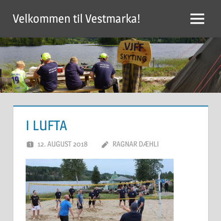
Skip
Velkommen til Vestmarka!
to
Menu
content
I LUFTA
12. AUGUST 2018
RAGNAR DÆHLI