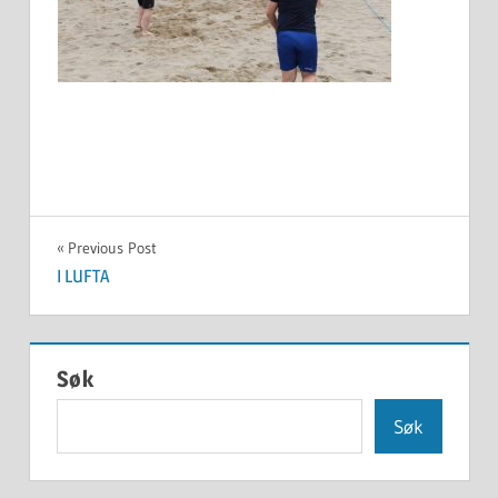
Innleggsnavigasjon
Previous Post
I LUFTA
Søk
Søk