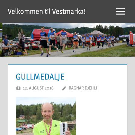
Skip
Velkommen til Vestmarka!
to
Menu
content
GULLMEDALJE
12. AUGUST 2018
RAGNAR DÆHLI