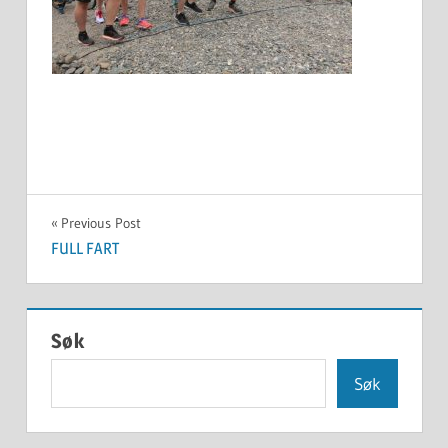
Innleggsnavigasjon
Previous Post
FULL FART
Søk
Søk