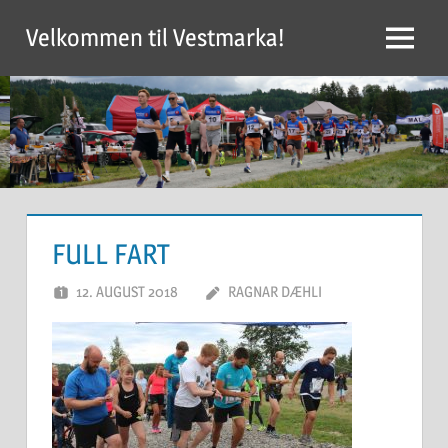
Skip
Velkommen til Vestmarka!
to
Menu
content
FULL FART
12. AUGUST 2018
RAGNAR DÆHLI