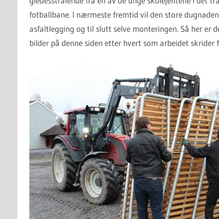
gledesstrålende fra en av de unge skolejentene i det t
fotballbane. I nærmeste fremtid vil den store dugnaden
asfaltlegging og til slutt selve monteringen. Så her er d
bilder på denne siden etter hvert som arbeidet skrider 