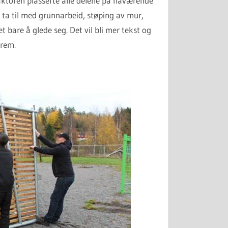
raktoren plasserte alle delene på nåværende
 ta til med grunnarbeid, støping av mur,
et bare å glede seg. Det vil bli mer tekst og
frem.