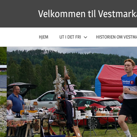
Skip
Velkommen til Vestmark
to
content
HJEM
UT I DET FRI
HISTORIEN OM VESTM