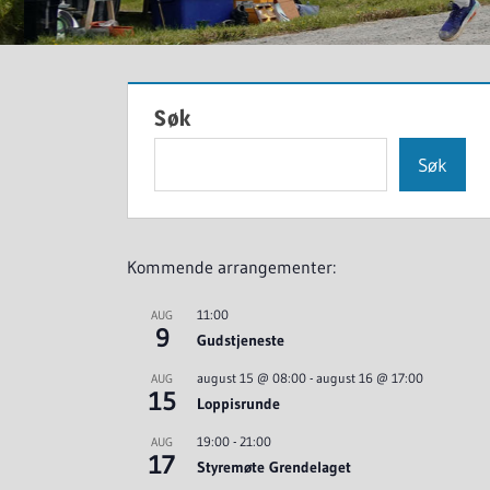
Søk
Søk
Kommende arrangementer:
11:00
AUG
9
Gudstjeneste
august 15 @ 08:00
-
august 16 @ 17:00
AUG
15
Loppisrunde
19:00
-
21:00
AUG
17
Styremøte Grendelaget