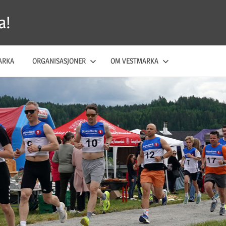
a!
ARKA
ORGANISASJONER
OM VESTMARKA