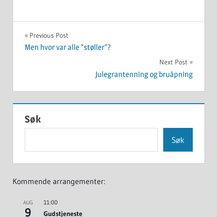
NYHET
Innleggsnavigasjon
Previous Post
Men hvor var alle ”støller”?
Next Post
Julegrantenning og bruåpning
Søk
Søk
Kommende arrangementer:
11:00
AUG
9
Gudstjeneste