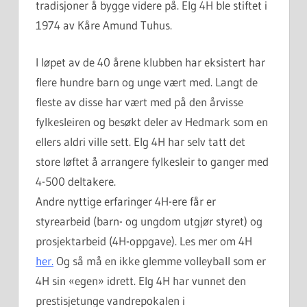
tradisjoner å bygge videre på. Elg 4H ble stiftet i
1974 av Kåre Amund Tuhus.
I løpet av de 40 årene klubben har eksistert har
flere hundre barn og unge vært med. Langt de
fleste av disse har vært med på den årvisse
fylkesleiren og besøkt deler av Hedmark som en
ellers aldri ville sett. Elg 4H har selv tatt det
store løftet å arrangere fylkesleir to ganger med
4-500 deltakere.
Andre nyttige erfaringer 4H-ere får er
styrearbeid (barn- og ungdom utgjør styret) og
prosjektarbeid (4H-oppgave). Les mer om 4H
her
.
Og så må en ikke glemme volleyball som er
4H sin «egen» idrett. Elg 4H har vunnet den
prestisjetunge vandrepokalen i