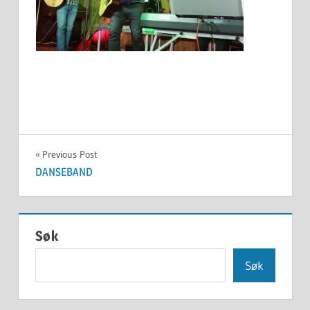
Innleggsnavigasjon
Previous Post
DANSEBAND
Søk
Søk