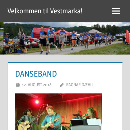
Skip
Velkommen til Vestmarka!
to
Menu
content
DANSEBAND
12. AUGUST 2018
RAGNAR DÆHLI