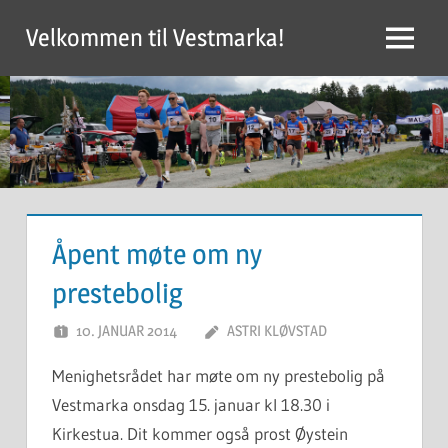
Skip
Velkommen til Vestmarka!
to
Menu
content
Åpent møte om ny
prestebolig
10. JANUAR 2014
ASTRI KLØVSTAD
Menighetsrådet har møte om ny prestebolig på
Vestmarka onsdag 15. januar kl 18.30 i
Kirkestua. Dit kommer også prost Øystein