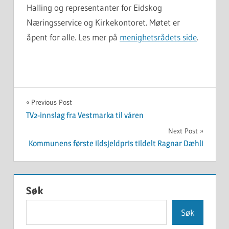
Halling og representanter for Eidskog
Næringsservice og Kirkekontoret. Møtet er
åpent for alle. Les mer på
menighetsrådets side
.
ARRANGEMENT
Innleggsnavigasjon
Previous Post
TV2-innslag fra Vestmarka til våren
Next Post
Kommunens første ildsjeldpris tildelt Ragnar Dæhli
Søk
Søk