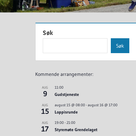
Søk
Søk
Kommende arrangementer:
11:00
AUG
9
Gudstjeneste
august 15 @ 08:00
-
august 16 @ 17:00
AUG
15
Loppisrunde
19:00
-
21:00
AUG
17
Styremøte Grendelaget