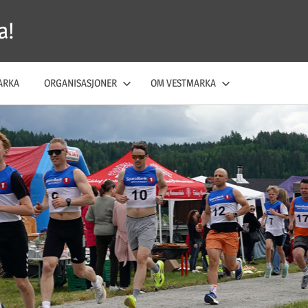
a!
ARKA
ORGANISASJONER
OM VESTMARKA