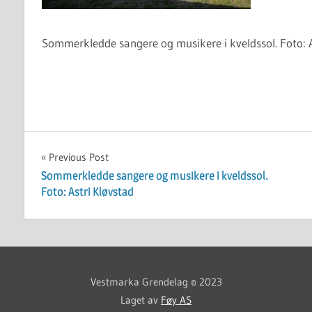
Sommerkledde sangere og musikere i kveldssol. Foto: A
Innleggsnavigasjon
Previous Post
Sommerkledde sangere og musikere i kveldssol.
Foto: Astri Kløvstad
Vestmarka Grendelag © 2023
Laget av
Føy AS