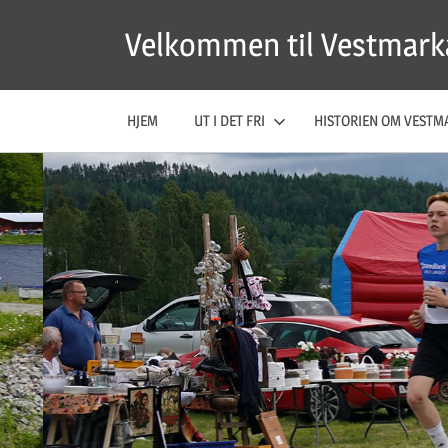
Skip
Velkommen til Vestmark
to
content
HJEM
UT I DET FRI
HISTORIEN OM VESTM