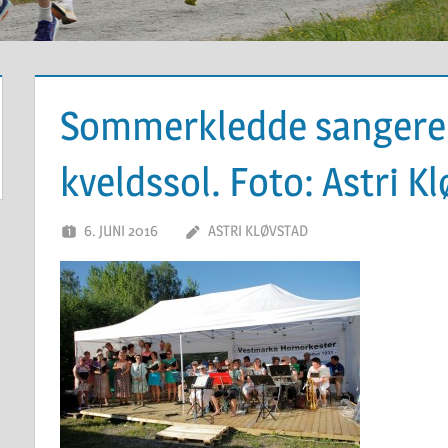
Sommerkledde sangere 
kveldssol. Foto: Astri K
6. JUNI 2016
ASTRI KLØVSTAD