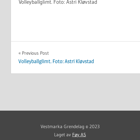
Volleyballglimt. Foto: Astri Kløvstad
Innleggsnavigasjon
Previous Post
Volleyballglimt. Foto: Astri Kløvstad
Vestmarka Grendelag © 2023
Laget av
Føy AS