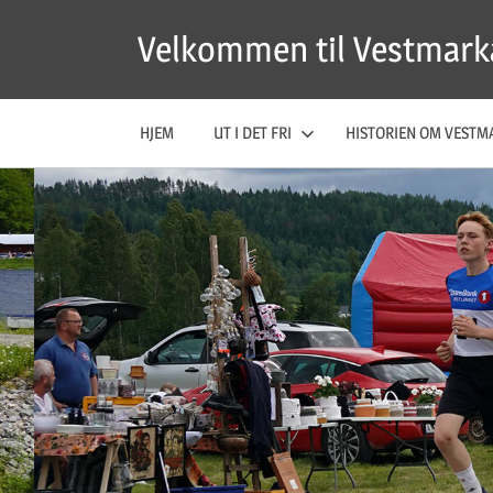
Skip
Velkommen til Vestmark
to
content
HJEM
UT I DET FRI
HISTORIEN OM VESTM