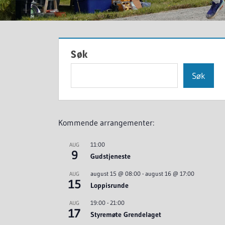
Søk
Søk
Kommende arrangementer:
11:00
AUG
9
Gudstjeneste
august 15 @ 08:00
-
august 16 @ 17:00
AUG
15
Loppisrunde
19:00
-
21:00
AUG
17
Styremøte Grendelaget