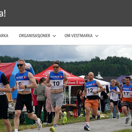
a!
ARKA
ORGANISASJONER
OM VESTMARKA