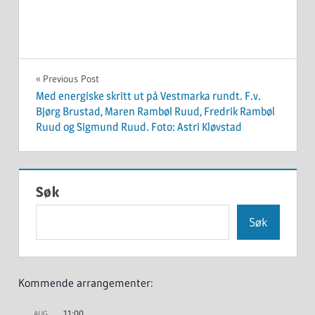
Innleggsnavigasjon
Previous Post
Med energiske skritt ut på Vestmarka rundt. F.v.
Bjørg Brustad, Maren Rambøl Ruud, Fredrik Rambøl
Ruud og Sigmund Ruud. Foto: Astri Kløvstad
Søk
Søk
Kommende arrangementer:
11:00
AUG