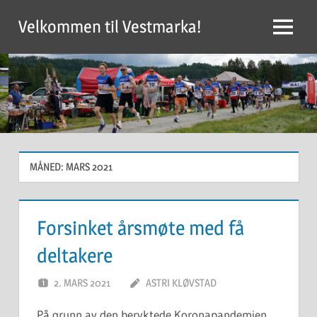
Skip
Velkommen til Vestmarka!
to
Menu
content
MÅNED:
MARS 2021
Forsinket årsmøte med få
deltakere
2. MARS 2021
ASTRI KLØVSTAD
På grunn av den beryktede Koronapandemien