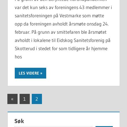
var det kun seks av foreningens 43 medlemmer i
sanitetsforeningen på Vestmarke som møtte
opp da foreningen avholdt årsmøte onsdag 24.
februar. På grunn av smittefaren ble årsmøtet
avholdt i lokalene til Eidskog Sanitetsforenig på
Skotterud i stedet for som tidligere år hjemme
hos
LES VIDERE
Innleggnavigasjon
Previous
«
1
2
Posts
Søk