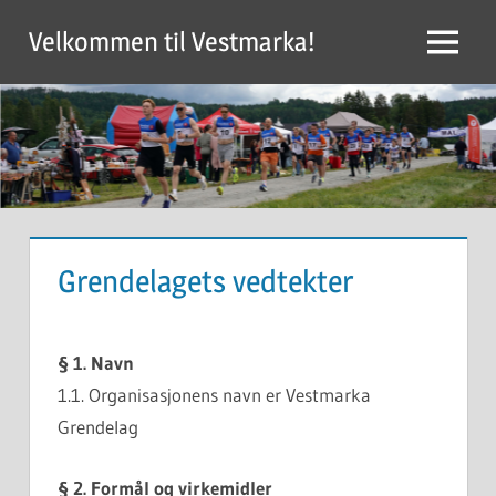
Skip
Velkommen til Vestmarka!
to
Menu
content
Grendelagets vedtekter
§ 1. Navn
1.1. Organisasjonens navn er Vestmarka
Grendelag
§ 2. Formål og virkemidler