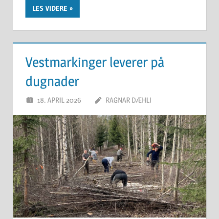
LES VIDERE
Vestmarkinger leverer på
dugnader
18. APRIL 2026
RAGNAR DÆHLI