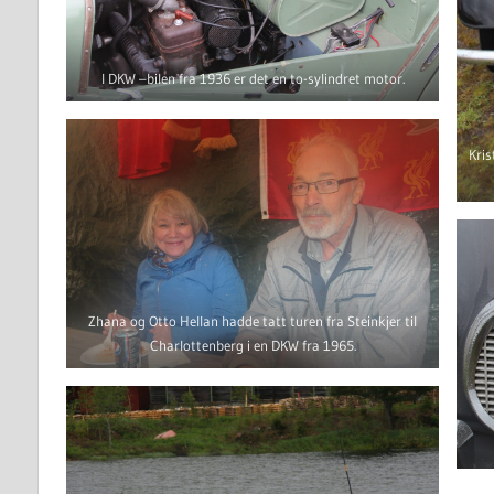
I DKW –bilen fra 1936 er det en to-sylindret motor.
Kris
Zhana og Otto Hellan hadde tatt turen fra Steinkjer til
Charlottenberg i en DKW fra 1965.