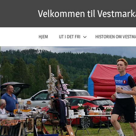
Skip
Velkommen til Vestmark
to
content
HJEM
UT I DET FRI
HISTORIEN OM VESTM