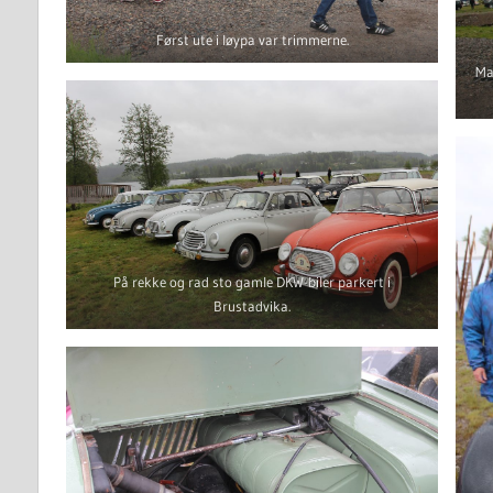
Først ute i løypa var trimmerne.
Ma
På rekke og rad sto gamle DKW-biler parkert i
Brustadvika.