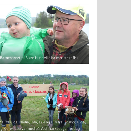
Barnebarnet til Bjørn Huse ville ha mer stekt fisk.
a (f.v.), Ida, Nadia, Oda, Erle og Lilly fra Eidskog Ride-
og Kjøreklubb var med på Vestmarkadagen lørdag.