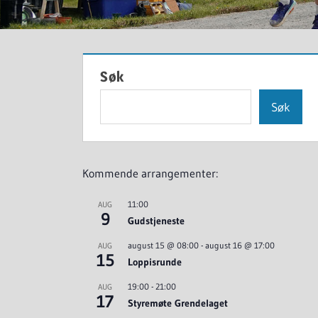
Søk
Søk
Kommende arrangementer:
11:00
AUG
9
Gudstjeneste
august 15 @ 08:00
-
august 16 @ 17:00
AUG
15
Loppisrunde
19:00
-
21:00
AUG
17
Styremøte Grendelaget