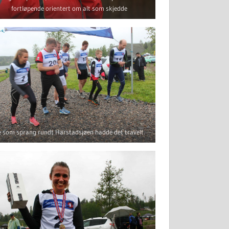
fortløpende orientert om alt som skjedde
 som sprang rundt Harstadsjøen hadde det travelt.