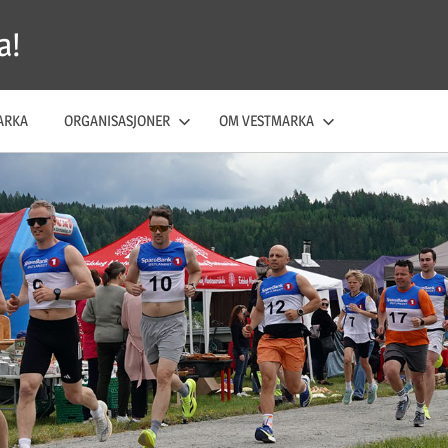
a!
ARKA
ORGANISASJONER
OM VESTMARKA