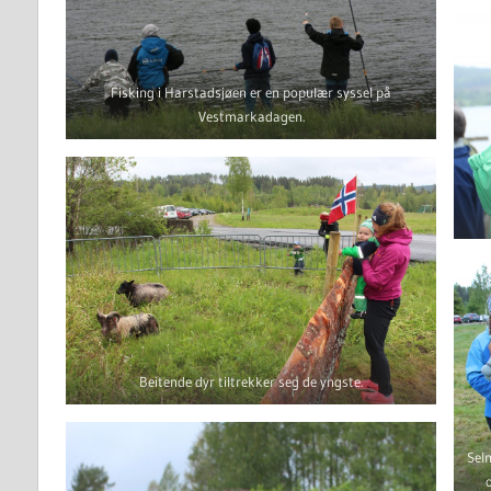
Fisking i Harstadsjøen er en populær syssel på
Vestmarkadagen.
Beitende dyr tiltrekker seg de yngste.
Selm