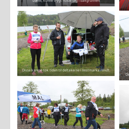
Dæhli, kunne trygt holde seg i bakgrunnen
Disse karene tok tiden til deltakerne i Vestmarka rundt.
De