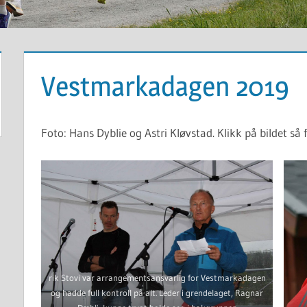
Vestmarkadagen 2019
Foto: Hans Dyblie og Astri Kløvstad. Klikk på bildet så f
rik Stovi var arrangementsansvarlig for Vestmarkadagen
og hadde full kontroll på alt. Leder i grendelaget, Ragnar