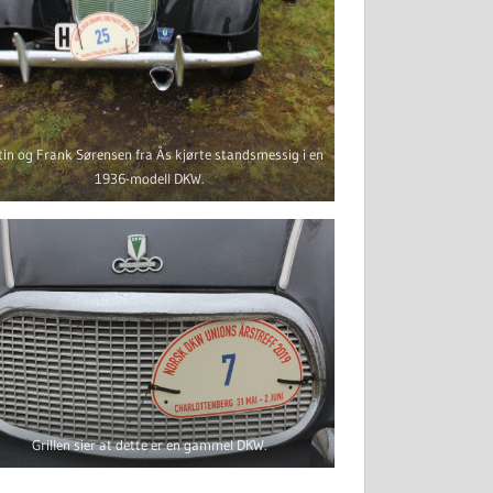
tin og Frank Sørensen fra Ås kjørte standsmessig i en
1936-modell DKW.
Grillen sier at dette er en gammel DKW.