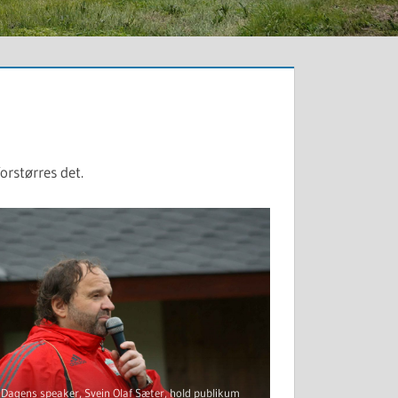
orstørres det.
Dagens speaker, Svein Olaf Sæter, hold publikum