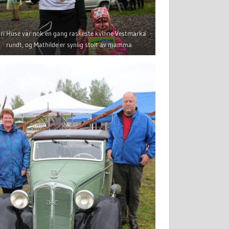
ri Huse var nok en gang raskeste kvinne Vestmarka
rundt, og Mathilde er synlig stolt av mamma