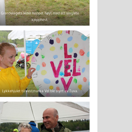
Grendelagets leder hoppet høyt med litt vinglete
kjepphest.
Lykkehjulet til Vestmarka Vel ble styrt av Tuva.