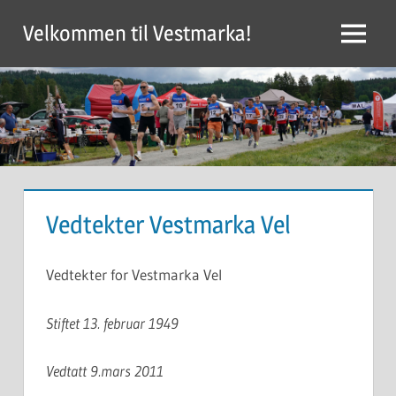
Skip
Velkommen til Vestmarka!
to
Menu
content
Vedtekter Vestmarka Vel
Vedtekter for Vestmarka Vel
Stiftet 13. februar 1949
Vedtatt 9.mars 2011