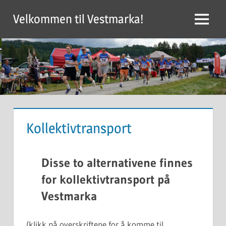
Skip
Velkommen til Vestmarka!
to
Menu
content
Kollektivtransport
Disse to alternativene finnes
for kollektivtransport på
Vestmarka
(klikk på overskriftene for å komme til