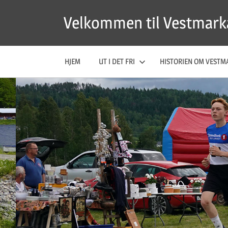
Skip
Velkommen til Vestmark
to
content
HJEM
UT I DET FRI
HISTORIEN OM VESTM