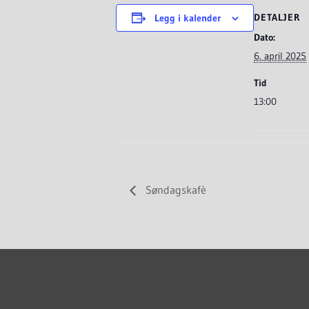
DETALJER
Legg i kalender
Dato:
6. april 2025
Tid
13:00
Søndagskafè