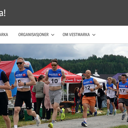
a!
ARKA
ORGANISASJONER
OM VESTMARKA