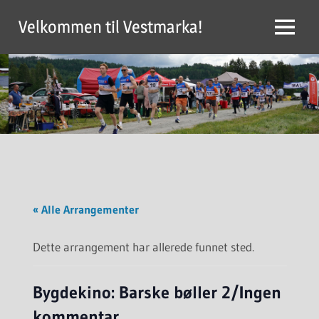
Skip
Velkommen til Vestmarka!
to
Menu
content
« Alle Arrangementer
Dette arrangement har allerede funnet sted.
Bygdekino: Barske bøller 2/Ingen
kommentar