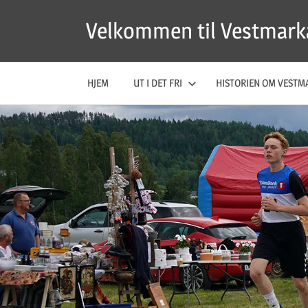
Skip
Velkommen til Vestmark
to
content
HJEM
UT I DET FRI
HISTORIEN OM VESTM