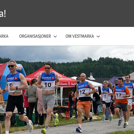
a!
ARKA
ORGANISASJONER
OM VESTMARKA